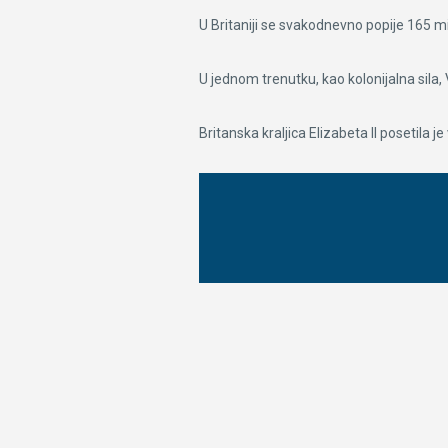
U Britaniji se svakodnevno popije 165 mil
U jednom trenutku, kao kolonijalna sila,
Britanska kraljica Elizabeta II posetila