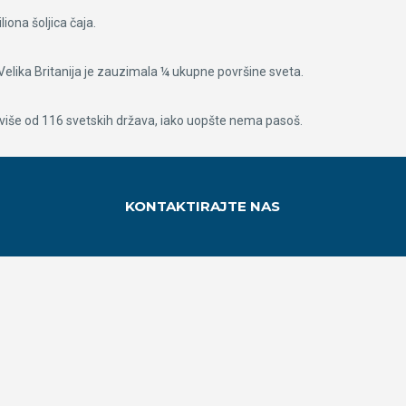
iona šoljica čaja.
 Velika Britanija je zauzimala ¼ ukupne površine sveta.
 je više od 116 svetskih država, iako uopšte nema pasoš.
KONTAKTIRAJTE NAS