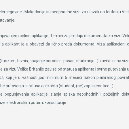
Hercegovine i Makedonije su neophodne vize za ulazak na teritoriju Velik
utovanje.
punjavanjem online aplikacije. Termin za predaju dokumenata za vizu Vel
 a aplikant je u obavezi da lično preda dokumenta. Viza aplikacion
(turizam, biznis, spajanje porodice, posao, studiranje…) zavisi i cena vize
 za vizu Velike Britanije zavise od statusa aplikanta i svrhe putovanja u 
soš, koji je u važnosti još minimum 6 meseci nakon planiranog povra
he putovanja i statusa aplikanta (student, (ne)zaposleno lice…)
e popunjavanja aplikacije, slanja spiska neophodnih i poželjnih d
ize elektronskim putem, konsultacije.