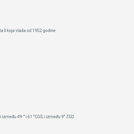
 II koja vlada od 1952 godine.
i između 49 ° i 61 °CGŠ, i između 9° ZGD