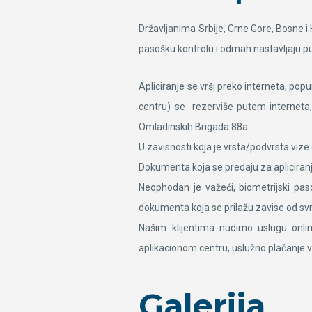
Državljanima Srbije, Crne Gore, Bosne i 
pasošku kontrolu i odmah nastavljaju p
Apliciranje se vrši preko interneta, po
centru) se rezerviše putem interneta,
Omladinskih Brigada 88a.
U zavisnosti koja je vrsta/podvrsta vize 
Dokumenta koja se predaju za apliciranje
Neophodan je važeći, biometrijski pa
dokumenta koja se prilažu zavise od svr
Našim klijentima nudimo uslugu onlin
aplikacionom centru, uslužno plaćanje v
Galerija