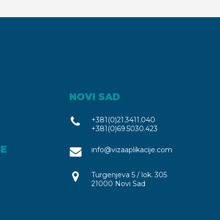
NOVI SAD
+381(0)21.3411.040
+381(0)69.5030.423
JE
info@vizaaplikacije.com
Turgenjeva 5 / lok. 305
21000 Novi Sad