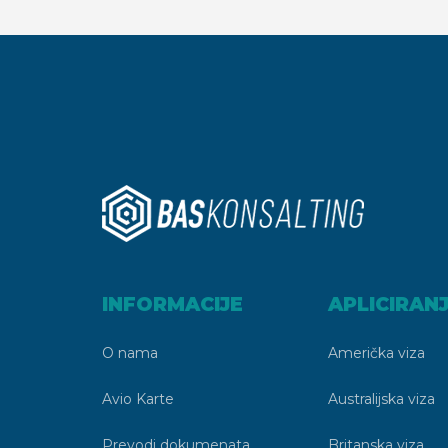
INFORMACIJE
APLICIRAN
O nama
Američka viza
Avio Karte
Australijska viza
Prevodi dokumenata
Britanska viza