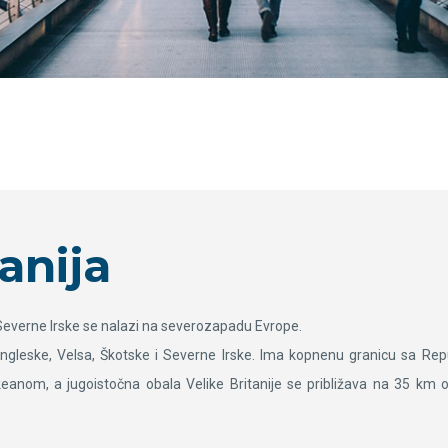
anija
i Severne Irske se nalazi na severozapadu Evrope.
 Engleske, Velsa, Škotske i Severne Irske. Ima kopnenu granicu sa R
anom, a jugoistočna obala Velike Britanije se približava na 35 km o