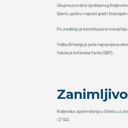
Ukupna površina Ujedinjenog Kraljevstva
Glavni, ujedno i najveći grad i finansijs
Po uređenju je konstituciona monarhija 
Velika Britanija je peta najrazvijena ek
Valuta je britanska funta (GBP).
Zanimljivo
Kraljevska opservatorija u Griniču u Lo
i 2° IGD.