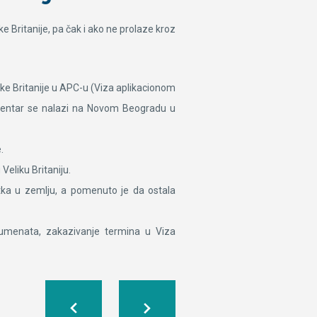
e Britanije, pa čak i ako ne prolaze kroz
ike Britanije u APC-u (Viza aplikacionom
i centar se nalazi na Novom Beogradu u
.
Veliku Britaniju.
tka u zemlju, a pomenuto je da ostala
okumenata, zakazivanje termina u Viza