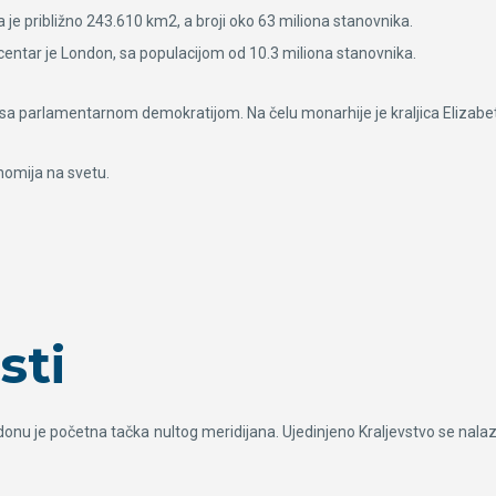
 je približno 243.610 km2, a broji oko 63 miliona stanovnika.
ki centar je London, sa populacijom od 10.3 miliona stanovnika.
sa parlamentarnom demokratijom. Na čelu monarhije je kraljica Elizabeta
onomija na svetu.
sti
ndonu je početna tačka nultog meridijana. Ujedinjeno Kraljevstvo se nalaz