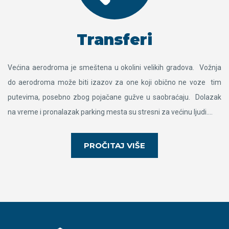
Transferi
Većina aerodroma je smeštena u okolini velikih gradova. Vožnja
do aerodroma može biti izazov za one koji obično ne voze tim
putevima, posebno zbog pojačane gužve u saobraćaju. Dolazak
na vreme i pronalazak parking mesta su stresni za većinu ljudi….
PROČITAJ VIŠE