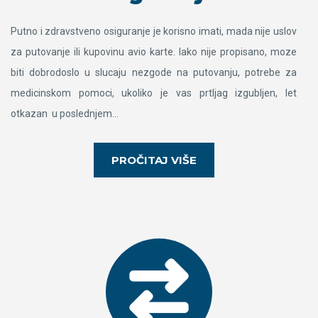
Putno i zdravstveno osiguranje je korisno imati, mada nije uslov
za putovanje ili kupovinu avio karte. Iako nije propisano, moze
biti dobrodoslo u slucaju nezgode na putovanju, potrebe za
medicinskom pomoci, ukoliko je vas prtljag izgubljen, let
otkazan u poslednjem…
PROČITAJ VIŠE