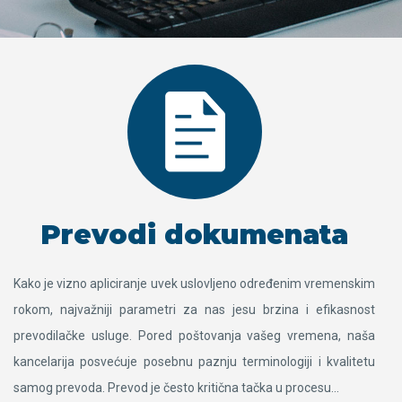
Prevodi dokumenata
Kako je vizno apliciranje uvek uslovljeno određenim vremenskim
rokom, najvažniji parametri za nas jesu brzina i efikasnost
prevodilačke usluge. Pored poštovanja vašeg vremena, naša
kancelarija posvećuje posebnu paznju terminologiji i kvalitetu
samog prevoda. Prevod je često kritična tačka u procesu…