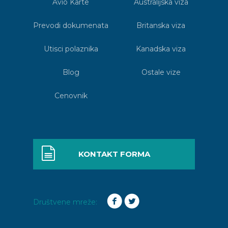
Avio Karte
Australijska viza
Prevodi dokumenata
Britanska viza
Utisci polaznika
Kanadska viza
Blog
Ostale vize
Cenovnik
KONTAKT FORMA
Društvene mreže: