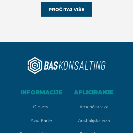
PROČITAJ VIŠE
INFORMACIJE
APLICIRANJE
O nama
Američka viza
Avio Karte
Australijska viza