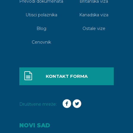
Prevodi dokumenata
Britanska viza
Utisci polaznika
Kanadska viza
Blog
Ostale vize
Cenovnik
KONTAKT FORMA
Društvene mreže:
NOVI SAD