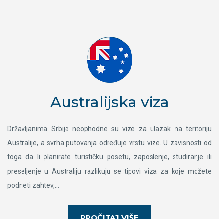
Australijska viza
Državljanima Srbije neophodne su vize za ulazak na teritoriju
Australije, a svrha putovanja određuje vrstu vize. U zavisnosti od
toga da li planirate turističku posetu, zaposlenje, studiranje ili
preseljenje u Australiju razlikuju se tipovi viza za koje možete
podneti zahtev,...
PROČITAJ VIŠE