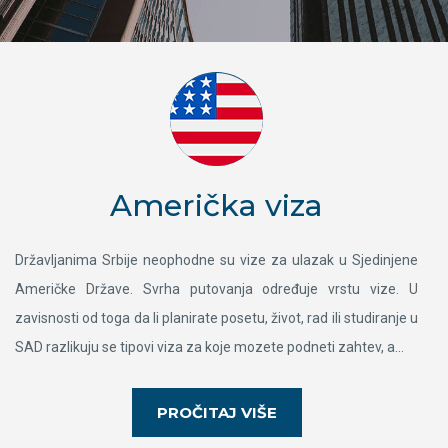
Američka viza
Državljanima Srbije neophodne su vize za ulazak u Sjedinjene
Američke Države. Svrha putovanja određuje vrstu vize. U
zavisnosti od toga da li planirate posetu, život, rad ili studiranje u
SAD razlikuju se tipovi viza za koje mozete podneti zahtev, a...
PROČITAJ VIŠE